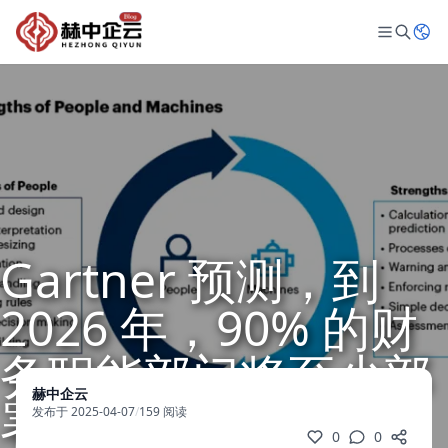
Gartner 预测，到
2026 年，90% 的财
务职能部门将至少部
赫中企云
署一个支持 AI 的技
发布于 2025-04-07
/
159 阅读
0
0