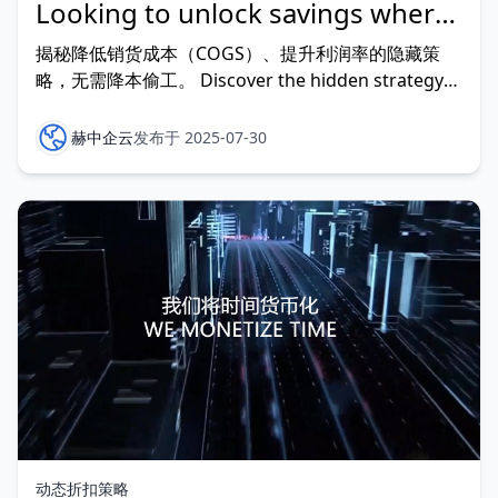
Looking to unlock savings where
it matters most?
揭秘降低销货成本（COGS）、提升利润率的隐藏策
略，无需降本偷工。 Discover the hidden strategy
to lower COGS and boost your margins without
cutting corners. 了解顶尖财务团队如何运用动态折
赫中企云
发布于 2025-07-30
扣，更聪明高效地达成
动态折扣策略