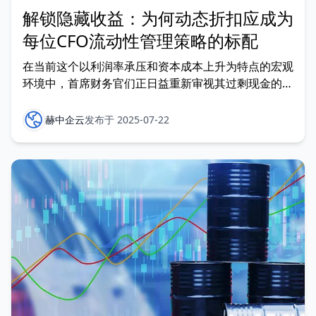
解锁隐藏收益：为何动态折扣应成为
每位CFO流动性管理策略的标配
在当前这个以利润率承压和资本成本上升为特点的宏观
环境中，首席财务官们正日益重新审视其过剩现金的管
理方式。尽管传统的资金管理策略强调资本保值和收
益，但许多财务领导者却忽略了最具潜力的、未被充分
赫中企云
发布于 2025-07-22
利用的“稳赚”收益来源之一：动态折扣。 In a macro
environment defined by m