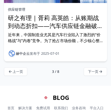
供应链管理
研之有理 | 胥莉 高英皓：从账期战
到动态折扣——汽车供应链金融破局
的深度思考
近年来，中国制造业尤其是汽车行业陷入了激烈的“价
格战”与“内卷”竞争。为了抢占市场份额，不少核心整
车企业通过不断延长对供应商的付款周期来占用上游资
金，将其视为无息资金池以缓解自身压力。《中国产业
赫中企云
发布于 2025-07-01
数字化与供应链金融发展白皮书2024》中显示，中小
供应商账期被延长至120-150天的现象增多。2024年
上一页
3 / 8
下一页
BLOG
首页
解决方案
免费试用
联系我们
业务咨询
平台入口